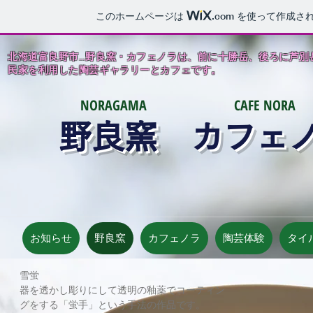
このホームページは
.com
を使って作成され
北海道富良野市…野良窯・カフェノラは、前に十勝岳、後ろに芦別
民家を利用した陶芸ギャラリーとカフェです。
NORAGAMA
CAFE NORA
​野良窯 カフェ
お知らせ
野良窯
カフェノラ
陶芸体験
タイ
​雪蛍
器を透かし彫りにして透明の釉薬で
コーティン
グをする「蛍手」という手法の作品です。