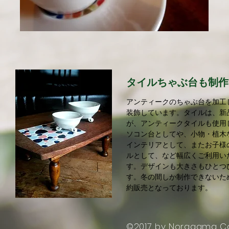
タイルちゃぶ台も制作
アンティークのちゃぶ台を加工
装飾しています。タイルは、新
が、アンティークタイルも使用
ソコン台としてや、小物・植木
インテリアとして、またお子様
ルとして、など幅広くご利用い
す。デザインも大きさもひとつ
す。冬の間しか制作できないた
約販売となっております。
©2017 by Noragama Ca